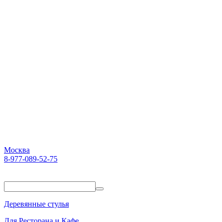
Москва
8-977-089-52-75
Пн-Пт. 10:00-18:00
Деревянные стулья
Для Ресторана и Кафе