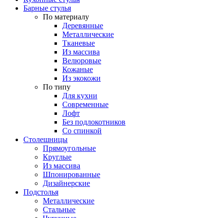
Барные стулья
По материалу
Деревянные
Металлические
Тканевые
Из массива
Велюровые
Кожаные
Из экокожи
По типу
Для кухни
Современные
Лофт
Без подлокотников
Со спинкой
Столешницы
Прямоугольные
Круглые
Из массива
Шпонированные
Дизайнерские
Подстолья
Металлические
Стальные