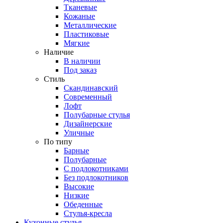
Тканевые
Кожаные
Металлические
Пластиковые
Мягкие
Наличие
В наличии
Под заказ
Стиль
Скандинавский
Современный
Лофт
Полубарные стулья
Дизайнерские
Уличные
По типу
Барные
Полубарные
С подлокотниками
Без подлокотников
Высокие
Низкие
Обеденные
Стулья-кресла
Кухонные стулья