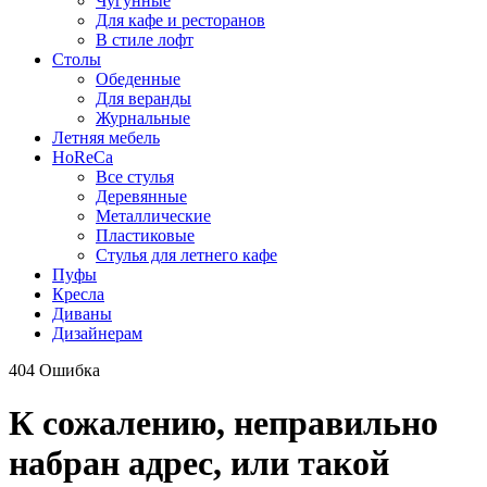
Чугунные
Для кафе и ресторанов
В стиле лофт
Столы
Обеденные
Для веранды
Журнальные
Летняя мебель
HoReCa
Все стулья
Деревянные
Металлические
Пластиковые
Стулья для летнего кафе
Пуфы
Кресла
Диваны
Дизайнерам
404
Ошибка
К сожалению, неправильно
набран адрес, или такой