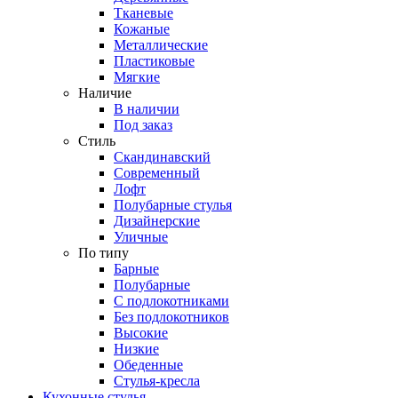
Тканевые
Кожаные
Металлические
Пластиковые
Мягкие
Наличие
В наличии
Под заказ
Стиль
Скандинавский
Современный
Лофт
Полубарные стулья
Дизайнерские
Уличные
По типу
Барные
Полубарные
С подлокотниками
Без подлокотников
Высокие
Низкие
Обеденные
Стулья-кресла
Кухонные стулья