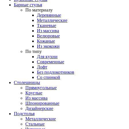
Барные стулья
По материалу
Деревянные
Металлические
Тканевые
Из массива
Велюровые
Кожаные
Из экокожи
По типу
Для кухни
Современные
Лофт
Без подлокотников
Со спинкой
Столешницы
Прямоугольные
Круглые
Из массива
Шпонированные
Дизайнерские
Подстолья
Металлические
Стальные