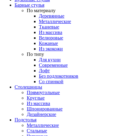
Барные стулья
По материалу
Деревянные
Металлические
Тканевые
Из массива
Велюровые
Кожаные
Из экокожи
По типу
Для кухни
Современные
Лофт
Без подлокотников
Со спинкой
Столешницы
Прямоугольные
Круглые
Из массива
Шпонированные
Дизайнерские
Подстолья
Металлические
Стальные