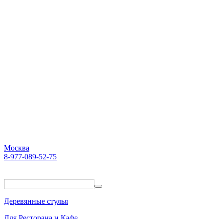
Москва
8-977-089-52-75
Пн-Пт. 10:00-18:00
Деревянные стулья
Для Ресторана и Кафе