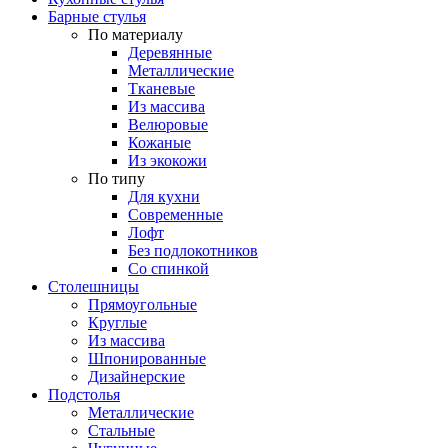
Барные стулья
По материалу
Деревянные
Металлические
Тканевые
Из массива
Велюровые
Кожаные
Из экокожи
По типу
Для кухни
Современные
Лофт
Без подлокотников
Со спинкой
Столешницы
Прямоугольные
Круглые
Из массива
Шпонированные
Дизайнерские
Подстолья
Металлические
Стальные