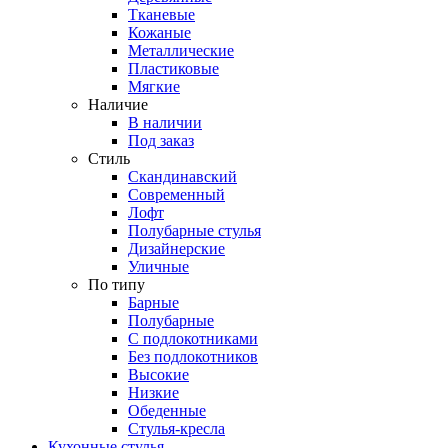
Тканевые
Кожаные
Металлические
Пластиковые
Мягкие
Наличие
В наличии
Под заказ
Стиль
Скандинавский
Современный
Лофт
Полубарные стулья
Дизайнерские
Уличные
По типу
Барные
Полубарные
С подлокотниками
Без подлокотников
Высокие
Низкие
Обеденные
Стулья-кресла
Кухонные стулья