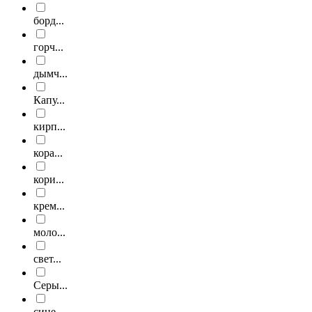
борд...
горч...
дымч...
Капу...
кирп...
кора...
кори...
крем...
моло...
свет...
Серы...
сине...