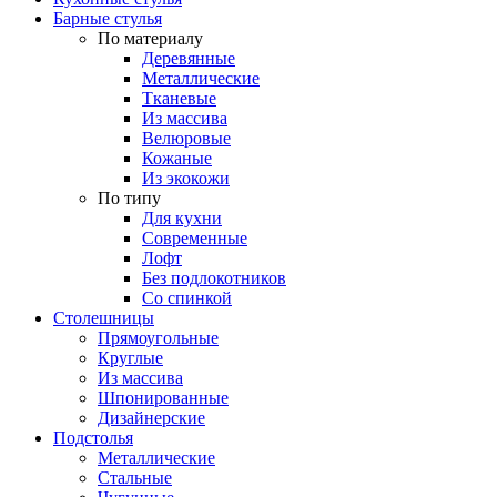
Барные стулья
По материалу
Деревянные
Металлические
Тканевые
Из массива
Велюровые
Кожаные
Из экокожи
По типу
Для кухни
Современные
Лофт
Без подлокотников
Со спинкой
Столешницы
Прямоугольные
Круглые
Из массива
Шпонированные
Дизайнерские
Подстолья
Металлические
Стальные