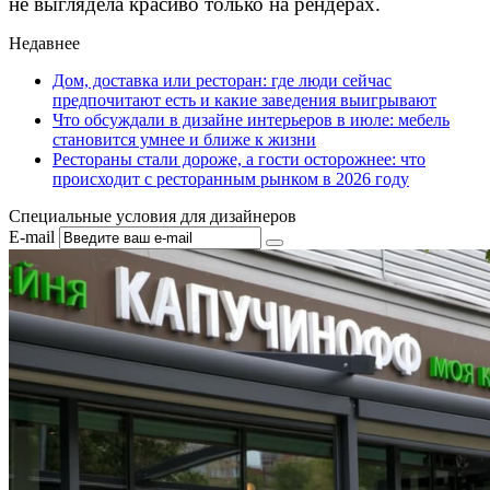
не выглядела красиво только на рендерах.
Недавнее
Дом, доставка или ресторан: где люди сейчас
предпочитают есть и какие заведения выигрывают
Что обсуждали в дизайне интерьеров в июле: мебель
становится умнее и ближе к жизни
Рестораны стали дороже, а гости осторожнее: что
происходит с ресторанным рынком в 2026 году
Специальные условия для дизайнеров
E-mail