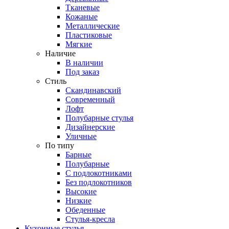
Тканевые
Кожаные
Металлические
Пластиковые
Мягкие
Наличие
В наличии
Под заказ
Стиль
Скандинавский
Современный
Лофт
Полубарные стулья
Дизайнерские
Уличные
По типу
Барные
Полубарные
С подлокотниками
Без подлокотников
Высокие
Низкие
Обеденные
Стулья-кресла
Кухонные стулья