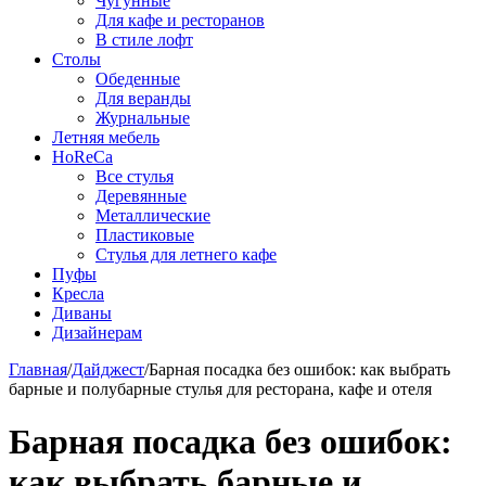
Чугунные
Для кафе и ресторанов
В стиле лофт
Столы
Обеденные
Для веранды
Журнальные
Летняя мебель
HoReCa
Все стулья
Деревянные
Металлические
Пластиковые
Стулья для летнего кафе
Пуфы
Кресла
Диваны
Дизайнерам
Главная
/
Дайджест
/
Барная посадка без ошибок: как выбрать
барные и полубарные стулья для ресторана, кафе и отеля
Барная посадка без ошибок:
как выбрать барные и