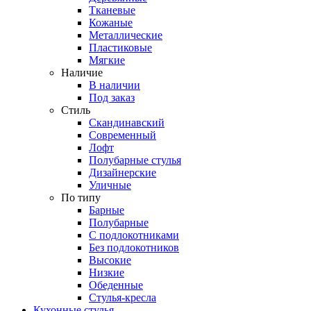
Тканевые
Кожаные
Металлические
Пластиковые
Мягкие
Наличие
В наличии
Под заказ
Стиль
Скандинавский
Современный
Лофт
Полубарные стулья
Дизайнерские
Уличные
По типу
Барные
Полубарные
С подлокотниками
Без подлокотников
Высокие
Низкие
Обеденные
Стулья-кресла
Кухонные стулья