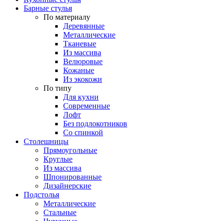
Барные стулья
По материалу
Деревянные
Металлические
Тканевые
Из массива
Велюровые
Кожаные
Из экокожи
По типу
Для кухни
Современные
Лофт
Без подлокотников
Со спинкой
Столешницы
Прямоугольные
Круглые
Из массива
Шпонированные
Дизайнерские
Подстолья
Металлические
Стальные