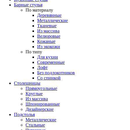
Барные стулья
По материалу
Деревянные
Металлические
Тканевые
Из массива
Велюровые
Кожаные
Из экокожи
По типу
Для кухни
Современные
Лофт
Без подлокотников
Со спинкой
Столешницы
Прямоугольные
Круглые
Из массива
Шпонированные
Дизайнерские
Подстолья
Металлические
Стальные