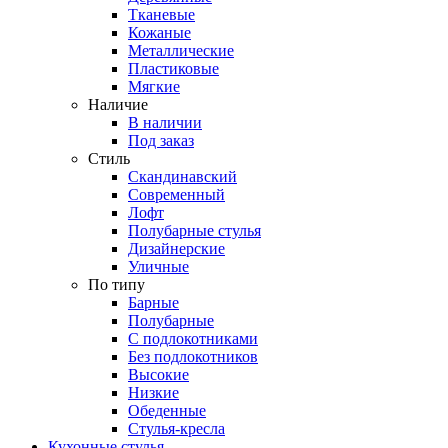
Тканевые
Кожаные
Металлические
Пластиковые
Мягкие
Наличие
В наличии
Под заказ
Стиль
Скандинавский
Современный
Лофт
Полубарные стулья
Дизайнерские
Уличные
По типу
Барные
Полубарные
С подлокотниками
Без подлокотников
Высокие
Низкие
Обеденные
Стулья-кресла
Кухонные стулья