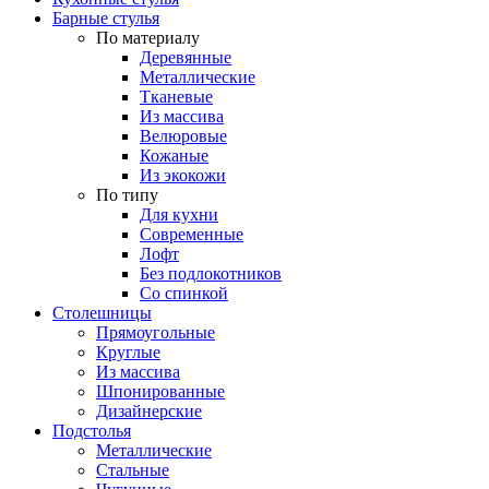
Барные стулья
По материалу
Деревянные
Металлические
Тканевые
Из массива
Велюровые
Кожаные
Из экокожи
По типу
Для кухни
Современные
Лофт
Без подлокотников
Со спинкой
Столешницы
Прямоугольные
Круглые
Из массива
Шпонированные
Дизайнерские
Подстолья
Металлические
Стальные