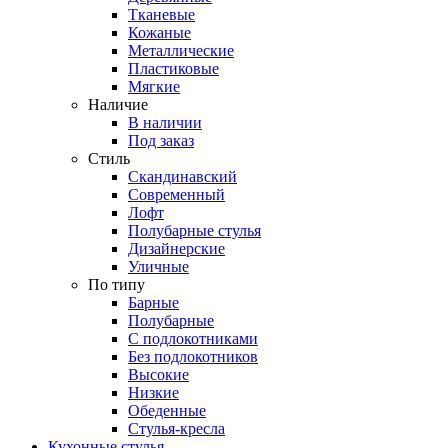
Тканевые
Кожаные
Металлические
Пластиковые
Мягкие
Наличие
В наличии
Под заказ
Стиль
Скандинавский
Современный
Лофт
Полубарные стулья
Дизайнерские
Уличные
По типу
Барные
Полубарные
С подлокотниками
Без подлокотников
Высокие
Низкие
Обеденные
Стулья-кресла
Кухонные стулья