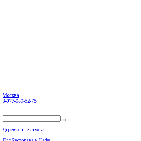
Москва
8-977-089-52-75
Пн-Пт. 10:00-18:00
Деревянные стулья
Для Ресторана и Кафе