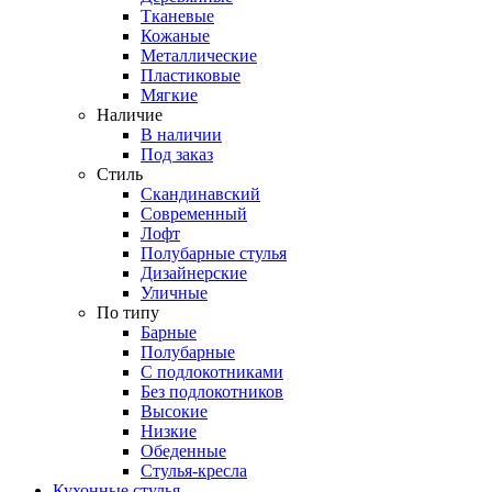
Тканевые
Кожаные
Металлические
Пластиковые
Мягкие
Наличие
В наличии
Под заказ
Стиль
Скандинавский
Современный
Лофт
Полубарные стулья
Дизайнерские
Уличные
По типу
Барные
Полубарные
С подлокотниками
Без подлокотников
Высокие
Низкие
Обеденные
Стулья-кресла
Кухонные стулья