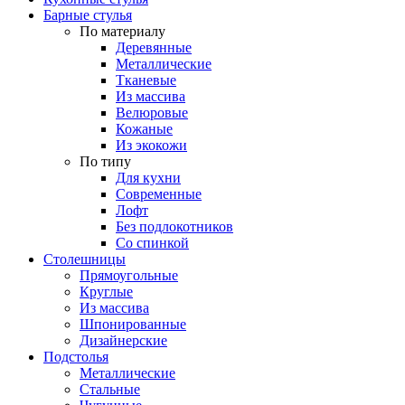
Барные стулья
По материалу
Деревянные
Металлические
Тканевые
Из массива
Велюровые
Кожаные
Из экокожи
По типу
Для кухни
Современные
Лофт
Без подлокотников
Со спинкой
Столешницы
Прямоугольные
Круглые
Из массива
Шпонированные
Дизайнерские
Подстолья
Металлические
Стальные