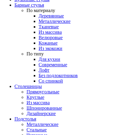
Барные стулья
По материалу
Деревянные
Металлические
Тканевые
Из массива
Велюровые
Кожаные
Из экокожи
По типу
Для кухни
Современные
Лофт
Без подлокотников
Со спинкой
Столешницы
Прямоугольные
Круглые
Из массива
Шпонированные
Дизайнерские
Подстолья
Металлические
Стальные