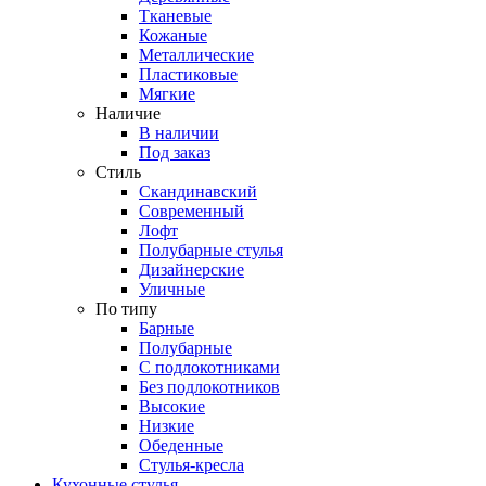
Тканевые
Кожаные
Металлические
Пластиковые
Мягкие
Наличие
В наличии
Под заказ
Стиль
Скандинавский
Современный
Лофт
Полубарные стулья
Дизайнерские
Уличные
По типу
Барные
Полубарные
С подлокотниками
Без подлокотников
Высокие
Низкие
Обеденные
Стулья-кресла
Кухонные стулья