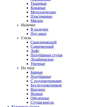
Тканевые
Кожаные
Металлические
Пластиковые
Мягкие
Наличие
В наличии
Под заказ
Стиль
Скандинавский
Современный
Лофт
Полубарные стулья
Дизайнерские
Уличные
По типу
Барные
Полубарные
С подлокотниками
Без подлокотников
Высокие
Низкие
Обеденные
Стулья-кресла
Кухонные стулья