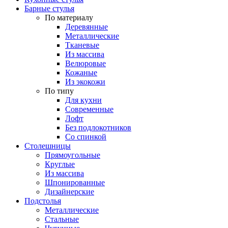
Барные стулья
По материалу
Деревянные
Металлические
Тканевые
Из массива
Велюровые
Кожаные
Из экокожи
По типу
Для кухни
Современные
Лофт
Без подлокотников
Со спинкой
Столешницы
Прямоугольные
Круглые
Из массива
Шпонированные
Дизайнерские
Подстолья
Металлические
Стальные