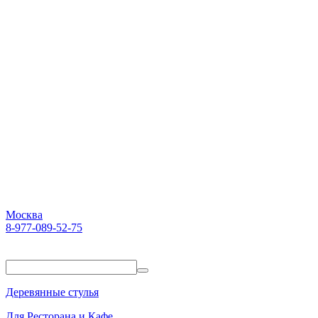
Москва
8-977-089-52-75
Пн-Пт. 10:00-18:00
Деревянные стулья
Для Ресторана и Кафе