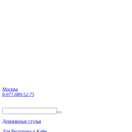
Москва
8-977-089-52-75
Пн-Пт. 10:00-18:00
Деревянные стулья
Для Ресторана и Кафе