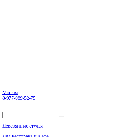
Москва
8-977-089-52-75
Пн-Пт. 10:00-18:00
Деревянные стулья
Для Ресторана и Кафе