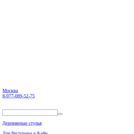
Москва
8-977-089-52-75
Пн-Пт. 10:00-18:00
Деревянные стулья
Для Ресторана и Кафе