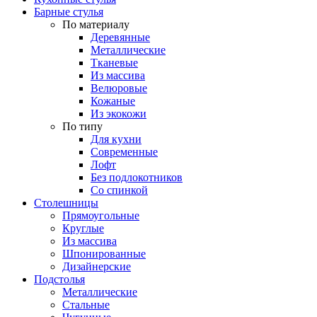
Барные стулья
По материалу
Деревянные
Металлические
Тканевые
Из массива
Велюровые
Кожаные
Из экокожи
По типу
Для кухни
Современные
Лофт
Без подлокотников
Со спинкой
Столешницы
Прямоугольные
Круглые
Из массива
Шпонированные
Дизайнерские
Подстолья
Металлические
Стальные