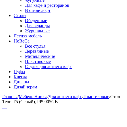
Чугунные
Для кафе и ресторанов
В стиле лофт
Столы
Обеденные
Для веранды
Журнальные
Летняя мебель
HoReCa
Все стулья
Деревянные
Металлические
Пластиковые
Стулья для летнего кафе
Пуфы
Кресла
Диваны
Дизайнерам
Главная
/
Мебель Horeca
/
Для летнего кафе
/
Пластиковые
/
Стол
Teori T5 (Серый), PP9905GB