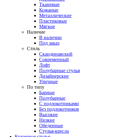
Тканевые
Кожаные
Металлические
Пластиковые
Мягкие
Наличие
В наличии
Под заказ
Стиль
Скандинавский
Современный
Лофт
Полубарные стулья
Дизайнерские
Уличные
По типу
Барные
Полубарные
С подлокотниками
Без подлокотников
Высокие
Низкие
Обеденные
Стулья-кресла
Кухонные стулья