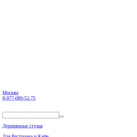
Москва
8-977-089-52-75
Пн-Пт. 10:00-18:00
Деревянные стулья
Для Ресторана и Кафе