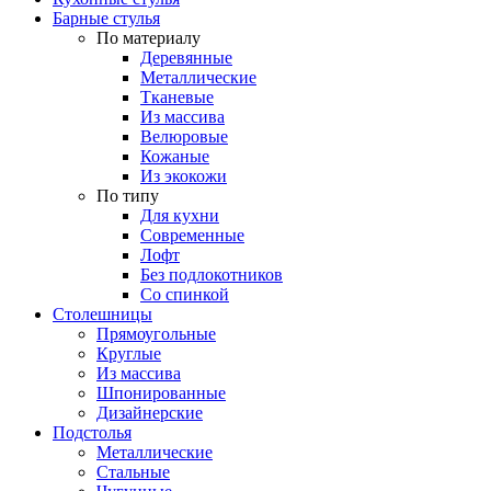
Барные стулья
По материалу
Деревянные
Металлические
Тканевые
Из массива
Велюровые
Кожаные
Из экокожи
По типу
Для кухни
Современные
Лофт
Без подлокотников
Со спинкой
Столешницы
Прямоугольные
Круглые
Из массива
Шпонированные
Дизайнерские
Подстолья
Металлические
Стальные