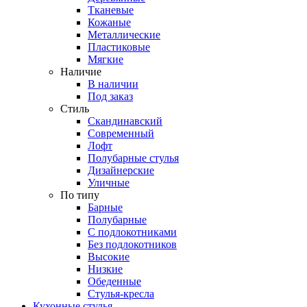
Тканевые
Кожаные
Металлические
Пластиковые
Мягкие
Наличие
В наличии
Под заказ
Стиль
Скандинавский
Современный
Лофт
Полубарные стулья
Дизайнерские
Уличные
По типу
Барные
Полубарные
С подлокотниками
Без подлокотников
Высокие
Низкие
Обеденные
Стулья-кресла
Кухонные стулья