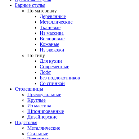
Барные стулья
По материалу
Деревянные
Металлические
Тканевые
Из массива
Велюровые
Кожаные
Из экокожи
По типу
Для кухни
Современные
Лофт
Без подлокотников
Со спинкой
Столешницы
Прямоугольные
Круглые
Из массива
Шпонированные
Дизайнерские
Подстолья
Металлические
Стальные