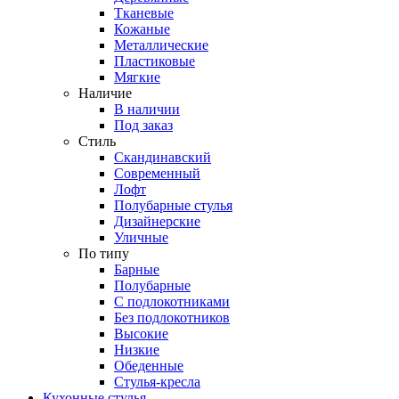
Тканевые
Кожаные
Металлические
Пластиковые
Мягкие
Наличие
В наличии
Под заказ
Стиль
Скандинавский
Современный
Лофт
Полубарные стулья
Дизайнерские
Уличные
По типу
Барные
Полубарные
С подлокотниками
Без подлокотников
Высокие
Низкие
Обеденные
Стулья-кресла
Кухонные стулья