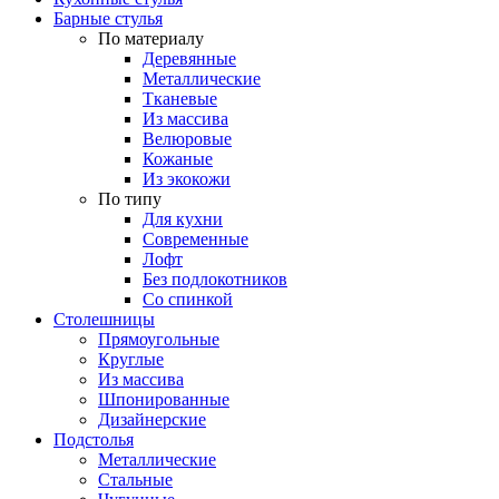
Барные стулья
По материалу
Деревянные
Металлические
Тканевые
Из массива
Велюровые
Кожаные
Из экокожи
По типу
Для кухни
Современные
Лофт
Без подлокотников
Со спинкой
Столешницы
Прямоугольные
Круглые
Из массива
Шпонированные
Дизайнерские
Подстолья
Металлические
Стальные