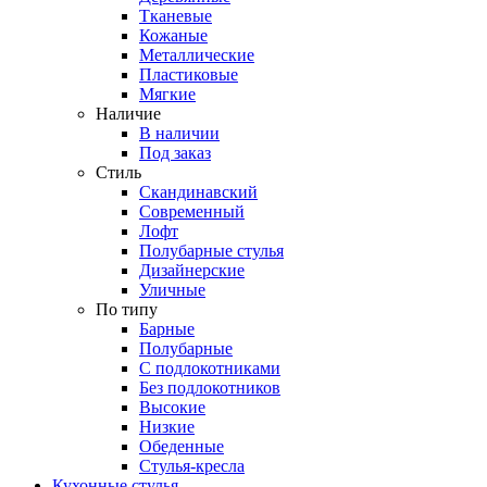
Тканевые
Кожаные
Металлические
Пластиковые
Мягкие
Наличие
В наличии
Под заказ
Стиль
Скандинавский
Современный
Лофт
Полубарные стулья
Дизайнерские
Уличные
По типу
Барные
Полубарные
С подлокотниками
Без подлокотников
Высокие
Низкие
Обеденные
Стулья-кресла
Кухонные стулья