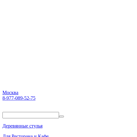
Москва
8-977-089-52-75
Пн-Пт. 10:00-18:00
Деревянные стулья
Для Ресторана и Кафе