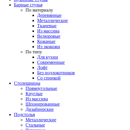
Барные стулья
По материалу
Деревянные
Металлические
Тканевые
Из массива
Велюровые
Кожаные
Из экокожи
По типу
Для кухни
Современные
Лофт
Без подлокотников
Со спинкой
Столешницы
Прямоугольные
Круглые
Из массива
Шпонированные
Дизайнерские
Подстолья
Металлические
Стальные