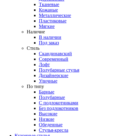
Тканевые
Кожаные
Металлические
Пластиковые
Мягкие
Наличие
В наличии
Под заказ
Стиль
Скандинавский
Современный
Лофт
Полубарные стулья
Дизайнерские
Уличные
По типу
Барные
Полубарные
С подлокотниками
Без подлокотников
Высокие
Низкие
Обеденные
Стулья-кресла
Кухонные стулья