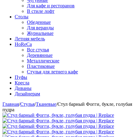
Чугунные
Для кафе и ресторанов
В стиле лофт
Столы
Обеденные
Для веранды
Журнальные
Летняя мебель
HoReCa
Все стулья
Деревянные
Металлические
Пластиковые
Стулья для летнего кафе
Пуфы
Кресла
Диваны
Дизайнерам
Главная
/
Стулья
/
Тканевые
/
Стул барный Фогги, букле, голубая
пудра