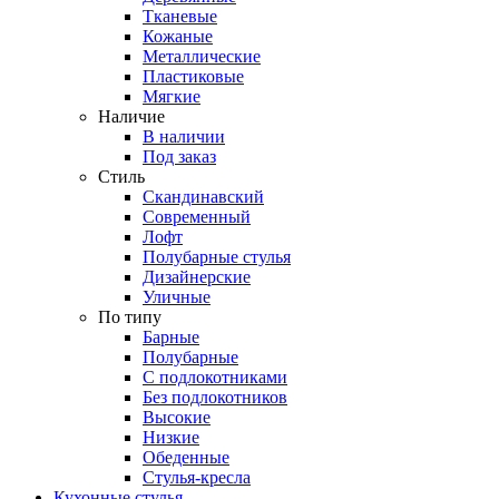
Тканевые
Кожаные
Металлические
Пластиковые
Мягкие
Наличие
В наличии
Под заказ
Стиль
Скандинавский
Современный
Лофт
Полубарные стулья
Дизайнерские
Уличные
По типу
Барные
Полубарные
С подлокотниками
Без подлокотников
Высокие
Низкие
Обеденные
Стулья-кресла
Кухонные стулья