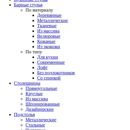
Барные стулья
По материалу
Деревянные
Металлические
Тканевые
Из массива
Велюровые
Кожаные
Из экокожи
По типу
Для кухни
Современные
Лофт
Без подлокотников
Со спинкой
Столешницы
Прямоугольные
Круглые
Из массива
Шпонированные
Дизайнерские
Подстолья
Металлические
Стальные