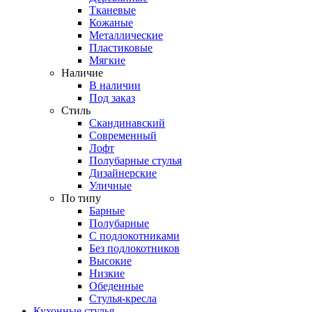
Тканевые
Кожаные
Металлические
Пластиковые
Мягкие
Наличие
В наличии
Под заказ
Стиль
Скандинавский
Современный
Лофт
Полубарные стулья
Дизайнерские
Уличные
По типу
Барные
Полубарные
С подлокотниками
Без подлокотников
Высокие
Низкие
Обеденные
Стулья-кресла
Кухонные стулья