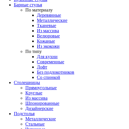
Барные стулья
По материалу
Деревянные
Металлические
Тканевые
Из массива
Велюровые
Кожаные
Из экокожи
По типу
Для кухни
Современные
Лофт
Без подлокотников
Со спинкой
Столешницы
Прямоугольные
Круглые
Из массива
Шпонированные
Дизайнерские
Подстолья
Металлические
Стальные