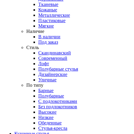
Тканевые
Кожаные
Металлические
Пластиковые
Мягкие
Наличие
В наличии
Под заказ
Стиль
Скандинавский
Современный
Лофт
Полубарные стулья
Дизайнерские
Уличные
По типу
Барные
Полубарные
С подлокотниками
Без подлокотников
Высокие
Низкие
Обеденные
Стулья-кресла
Кухонные стулья