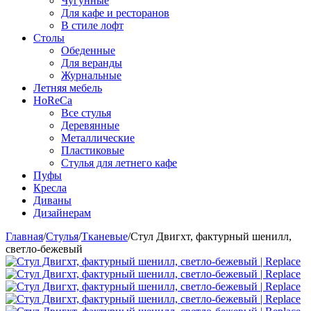
Чугунные
Для кафе и ресторанов
В стиле лофт
Столы
Обеденные
Для веранды
Журнальные
Летняя мебель
HoReCa
Все стулья
Деревянные
Металлические
Пластиковые
Стулья для летнего кафе
Пуфы
Кресла
Диваны
Дизайнерам
Главная
/
Стулья
/
Тканевые
/
Стул Двигхт, фактурный шенилл,
светло-бежевый