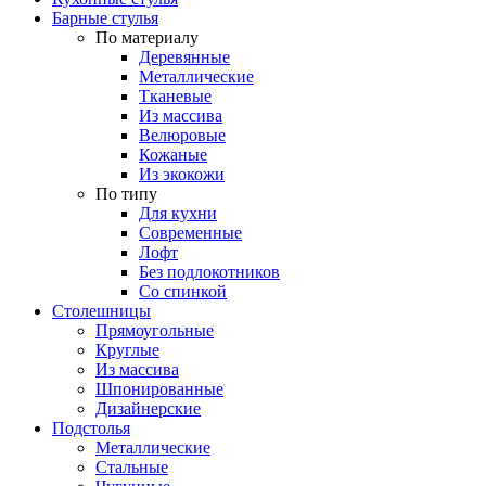
Барные стулья
По материалу
Деревянные
Металлические
Тканевые
Из массива
Велюровые
Кожаные
Из экокожи
По типу
Для кухни
Современные
Лофт
Без подлокотников
Со спинкой
Столешницы
Прямоугольные
Круглые
Из массива
Шпонированные
Дизайнерские
Подстолья
Металлические
Стальные