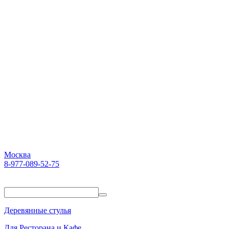
Москва
8-977-089-52-75
Пн-Пт. 10:00-18:00
Деревянные стулья
Для Ресторана и Кафе