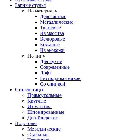
Барные стулья
По материалу
Деревянные
Металлические
Тканевые
Из массива
Велюровые
Кожаные
Из экокожи
По типу
Для кухни
Современные
Лофт
Без подлокотников
Со спинкой
Столешницы
Прямоугольные
Круглые
Из массива
Шпонированные
Дизайнерские
Подстолья
Металлические
Стальные