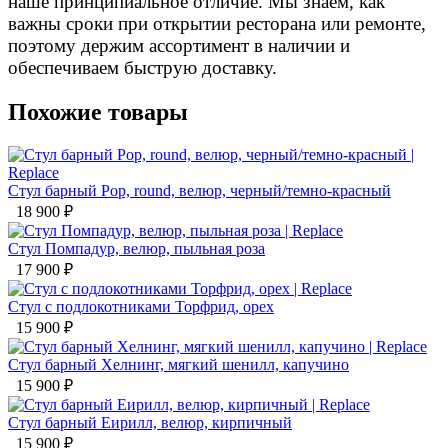
наше принципиальное отличие. Мы знаем, как
важны сроки при открытии ресторана или ремонте,
поэтому держим ассортимент в наличии и
обеспечиваем быструю доставку.
Похожие товары
Стул барный Рор, round, велюр, черный/темно-красный
18 900
₽
Стул Помпадур, велюр, пыльная роза
17 900
₽
Стул с подлокотниками Торфрид, орех
15 900
₽
Стул барный Хелнинг, мягкий шенилл, капучино
15 900
₽
Стул барный Еирилл, велюр, кирпичный
15 900
₽