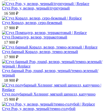
Стул Рор, y, велюр, черный/пурпурный
16 500
₽
Стул Коралл, велюр, серо-бежевый
17 900
₽
Стул Помпадур, велюр, терракотовый
17 900
₽
Стул барный Коралл, велюр, темно-зеленый
17 900
₽
Стул барный Рор, round, велюр, черный/темно-зеленый/
черный
18 900
₽
Стул полубарный Хелнинг, мягкий шенилл, капучино
15 900
₽
Стул Рор, y, велюр, черный/темно-голубой