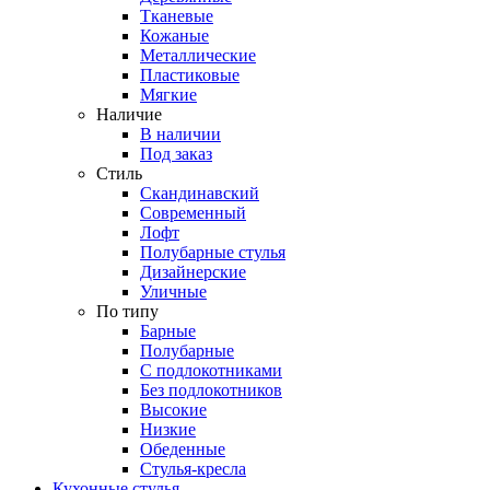
Тканевые
Кожаные
Металлические
Пластиковые
Мягкие
Наличие
В наличии
Под заказ
Стиль
Скандинавский
Современный
Лофт
Полубарные стулья
Дизайнерские
Уличные
По типу
Барные
Полубарные
С подлокотниками
Без подлокотников
Высокие
Низкие
Обеденные
Стулья-кресла
Кухонные стулья