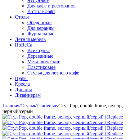
Чугунные
Для кафе и ресторанов
В стиле лофт
Столы
Обеденные
Для веранды
Журнальные
Летняя мебель
HoReCa
Все стулья
Деревянные
Металлические
Пластиковые
Стулья для летнего кафе
Пуфы
Кресла
Диваны
Дизайнерам
Главная
/
Стулья
/
Тканевые
/
Стул Рор, double frame, велюр,
черный/серый