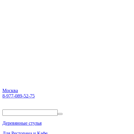
Москва
8-977-089-52-75
Пн-Пт. 10:00-18:00
Деревянные стулья
Для Ресторана и Кафе