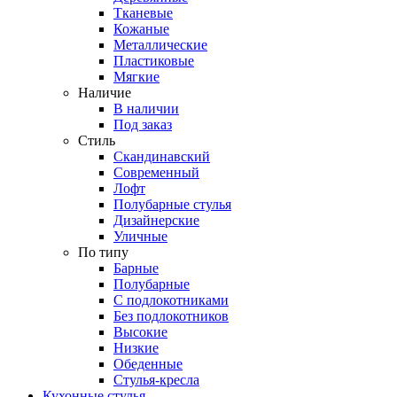
Тканевые
Кожаные
Металлические
Пластиковые
Мягкие
Наличие
В наличии
Под заказ
Стиль
Скандинавский
Современный
Лофт
Полубарные стулья
Дизайнерские
Уличные
По типу
Барные
Полубарные
С подлокотниками
Без подлокотников
Высокие
Низкие
Обеденные
Стулья-кресла
Кухонные стулья