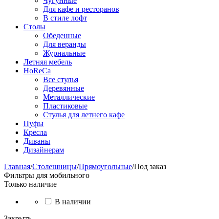
Чугунные
Для кафе и ресторанов
В стиле лофт
Столы
Обеденные
Для веранды
Журнальные
Летняя мебель
HoReCa
Все стулья
Деревянные
Металлические
Пластиковые
Стулья для летнего кафе
Пуфы
Кресла
Диваны
Дизайнерам
Главная
/
Столешницы
/
Прямоугольные
/
Под заказ
Фильтры для мобильного
Только наличие
В наличии
Закрыть