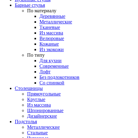
Барные стулья
По материалу
Деревянные
Металлические
Тканевые
Из массива
Велюровые
Кожаные
Из экокожи
По типу
Для кухни
Современные
Лофт
Без подлокотников
Со спинкой
Столешницы
Прямоугольные
Круглые
Из массива
Шпонированные
Дизайнерские
Подстолья
Металлические
Стальные