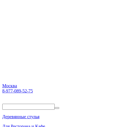
Москва
8-977-089-52-75
Пн-Пт. 10:00-18:00
Деревянные стулья
Для Ресторана и Кафе