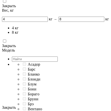
Закрыть
Вес, кг
кг
–
кг
4
кг
8
кг
Закрыть
Модель
Асадор
Барс
Бланко
Блонди
Блум
Бони
Бораго
Бруни
Брэ
Закрыть
Вентано