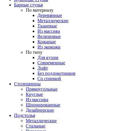
Барные стулья
По материалу
Деревянные
Металлические
Тканевые
Из массива
Велюровые
Кожаные
Из экокожи
По типу
Для кухни
Современные
Лофт
Без подлокотников
Со спинкой
Столешницы
Прямоугольные
Круглые
Из массива
Шпонированные
Дизайнерские
Подстолья
Металлические
Стальные