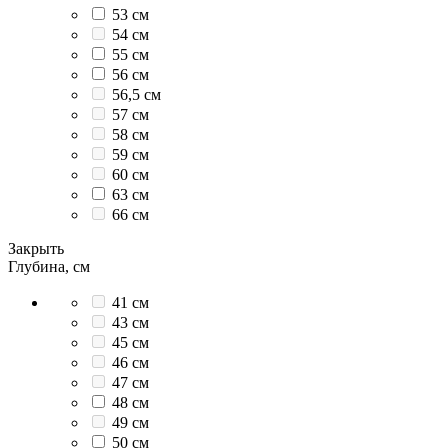
53 см
54 см
55 см
56 см
56,5 см
57 см
58 см
59 см
60 см
63 см
66 см
Закрыть
Глубина, см
41 см
43 см
45 см
46 см
47 см
48 см
49 см
50 см