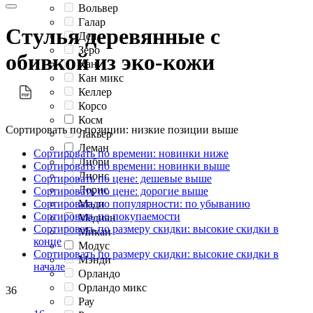
Вольвер
Галар
Стулья деревянные с
Ден
Зеро
обивкой из эко-кожи
Кан
Кан микс
Келлер
Корсо
Косм
Сортировать по позиции: низкие позиции выше
Лакьер
Леман
Сортировать по времени: новинки ниже
Либри
Сортировать по времени: новинки выше
Лионс
Сортировать по цене: дешевые выше
Лорис
Сортировать по цене: дорогие выше
Сортировать по популярности: по убыванию
Мади
Сортировать по покупаемости
Медиан
Сортировать по размеру скидки: высокие скидки в
Микан
конце
Модус
Сортировать по размеру скидки: высокие скидки в
Мэнди
начале
Орландо
Орландо микс
36
Рау