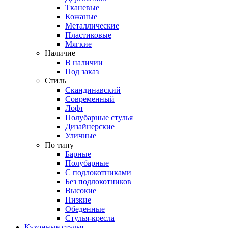
Тканевые
Кожаные
Металлические
Пластиковые
Мягкие
Наличие
В наличии
Под заказ
Стиль
Скандинавский
Современный
Лофт
Полубарные стулья
Дизайнерские
Уличные
По типу
Барные
Полубарные
С подлокотниками
Без подлокотников
Высокие
Низкие
Обеденные
Стулья-кресла
Кухонные стулья