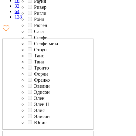
16
Раунд
32
Ривер
64
Ригли
128
Ройд
Рюген
Сага
Селфи
Селфи микс
Стоун
Таис
Твил
Тронто
Форли
Франко
Эвелин
Эдисон
Элен
Элен II
Элис
Элисон
Юнис