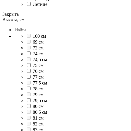
Летние
Закрыть
Высота, см
100 см
69 см
72 см
74 см
74,5 см
75 см
76 см
77 см
77,5 см
78 см
79 см
79,5 см
80 см
80,5 см
81 см
82 см
83 см