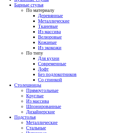
Барные стулья
По материалу
Деревянные
Металлические
Тканевые
Из массива
Велюровые
Кожаные
Из экокожи
По типу
Для кухни
Современные
Лофт
Без подлокотников
Со спинкой
Столешницы
Прямоугольные
Круглые
Из массива
Шпонированные
Дизайнерские
Подстолья
Металлические
Стальные