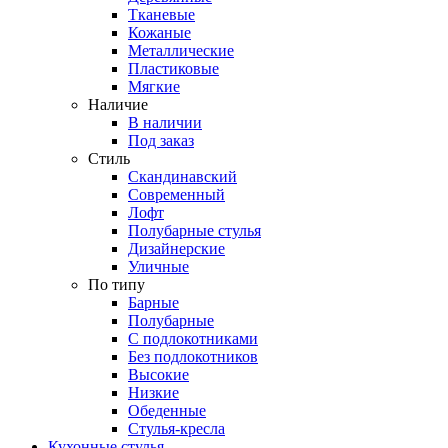
Тканевые
Кожаные
Металлические
Пластиковые
Мягкие
Наличие
В наличии
Под заказ
Стиль
Скандинавский
Современный
Лофт
Полубарные стулья
Дизайнерские
Уличные
По типу
Барные
Полубарные
С подлокотниками
Без подлокотников
Высокие
Низкие
Обеденные
Стулья-кресла
Кухонные стулья