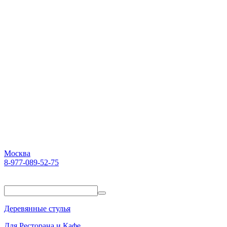
Москва
8-977-089-52-75
Пн-Пт. 10:00-18:00
Деревянные стулья
Для Ресторана и Кафе