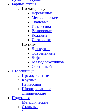
Барные стулья
По материалу
Деревянные
Металлические
Тканевые
Из массива
Велюровые
Кожаные
Из экокожи
По типу
Для кухни
Современные
Лофт
Без подлокотников
Со спинкой
Столешницы
Прямоугольные
Круглые
Из массива
Шпонированные
Дизайнерские
Подстолья
Металлические
Стальные