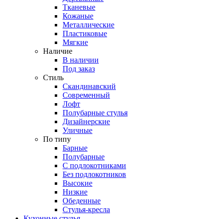
Тканевые
Кожаные
Металлические
Пластиковые
Мягкие
Наличие
В наличии
Под заказ
Стиль
Скандинавский
Современный
Лофт
Полубарные стулья
Дизайнерские
Уличные
По типу
Барные
Полубарные
С подлокотниками
Без подлокотников
Высокие
Низкие
Обеденные
Стулья-кресла
Кухонные стулья