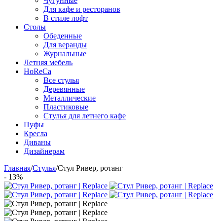
Чугунные
Для кафе и ресторанов
В стиле лофт
Столы
Обеденные
Для веранды
Журнальные
Летняя мебель
HoReCa
Все стулья
Деревянные
Металлические
Пластиковые
Стулья для летнего кафе
Пуфы
Кресла
Диваны
Дизайнерам
Главная
/
Стулья
/
Стул Ривер, ротанг
- 13%