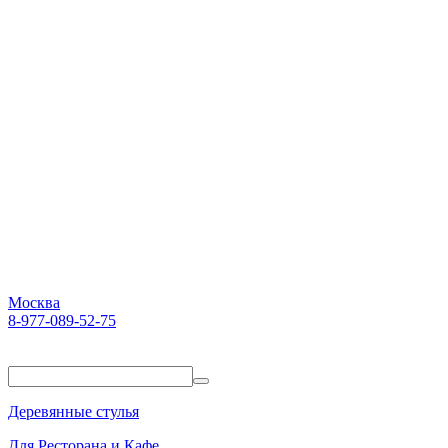
Москва
8-977-089-52-75
Пн-Пт. 10:00-18:00
Деревянные стулья
Для Ресторана и Кафе