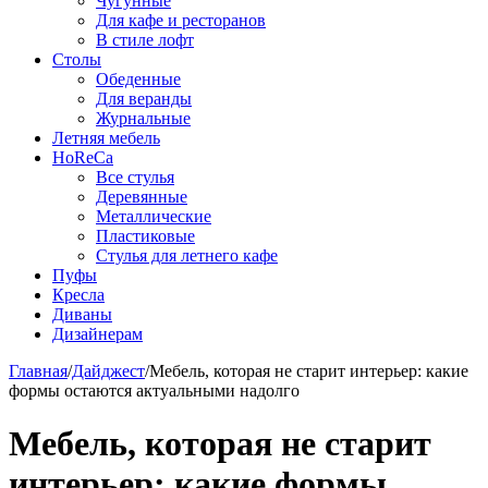
Чугунные
Для кафе и ресторанов
В стиле лофт
Столы
Обеденные
Для веранды
Журнальные
Летняя мебель
HoReCa
Все стулья
Деревянные
Металлические
Пластиковые
Стулья для летнего кафе
Пуфы
Кресла
Диваны
Дизайнерам
Главная
/
Дайджест
/
Мебель, которая не старит интерьер: какие
формы остаются актуальными надолго
Мебель, которая не старит
интерьер: какие формы