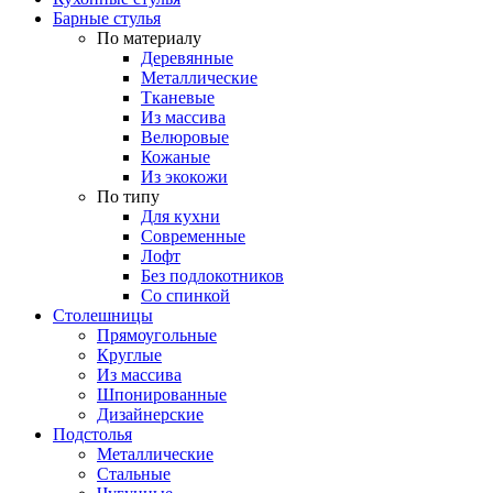
Барные стулья
По материалу
Деревянные
Металлические
Тканевые
Из массива
Велюровые
Кожаные
Из экокожи
По типу
Для кухни
Современные
Лофт
Без подлокотников
Со спинкой
Столешницы
Прямоугольные
Круглые
Из массива
Шпонированные
Дизайнерские
Подстолья
Металлические
Стальные