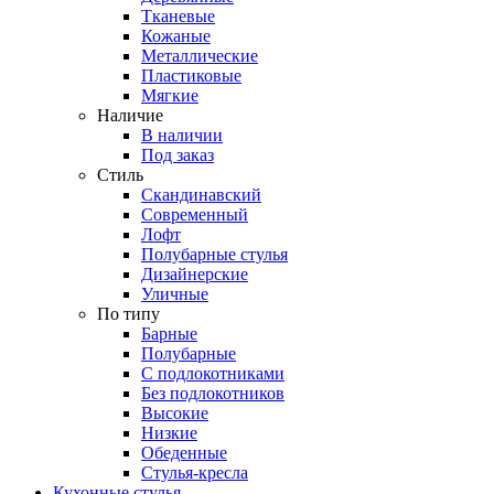
Тканевые
Кожаные
Металлические
Пластиковые
Мягкие
Наличие
В наличии
Под заказ
Стиль
Скандинавский
Современный
Лофт
Полубарные стулья
Дизайнерские
Уличные
По типу
Барные
Полубарные
С подлокотниками
Без подлокотников
Высокие
Низкие
Обеденные
Стулья-кресла
Кухонные стулья