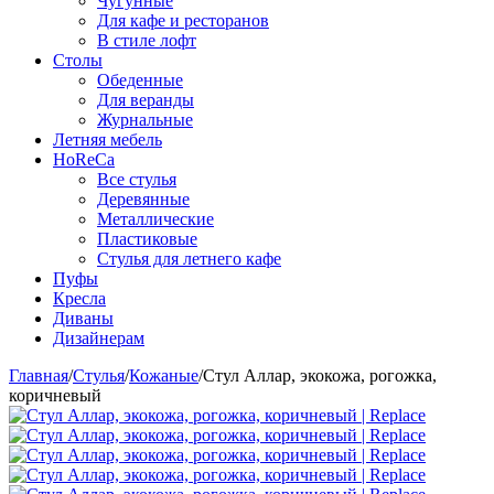
Чугунные
Для кафе и ресторанов
В стиле лофт
Столы
Обеденные
Для веранды
Журнальные
Летняя мебель
HoReCa
Все стулья
Деревянные
Металлические
Пластиковые
Стулья для летнего кафе
Пуфы
Кресла
Диваны
Дизайнерам
Главная
/
Стулья
/
Кожаные
/
Стул Аллар, экокожа, рогожка,
коричневый