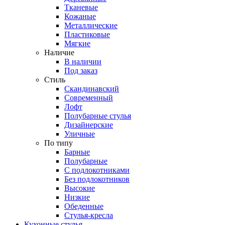
Тканевые
Кожаные
Металлические
Пластиковые
Мягкие
Наличие
В наличии
Под заказ
Стиль
Скандинавский
Современный
Лофт
Полубарные стулья
Дизайнерские
Уличные
По типу
Барные
Полубарные
С подлокотниками
Без подлокотников
Высокие
Низкие
Обеденные
Стулья-кресла
Кухонные стулья