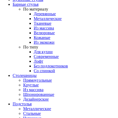
Барные стулья
По материалу
Деревянные
Металлические
Тканевые
Из массива
Велюровые
Кожаные
Из экокожи
По типу
Для кухни
Современные
Лофт
Без подлокотников
Со спинкой
Столешницы
Прямоугольные
Круглые
Из массива
Шпонированные
Дизайнерские
Подстолья
Металлические
Стальные