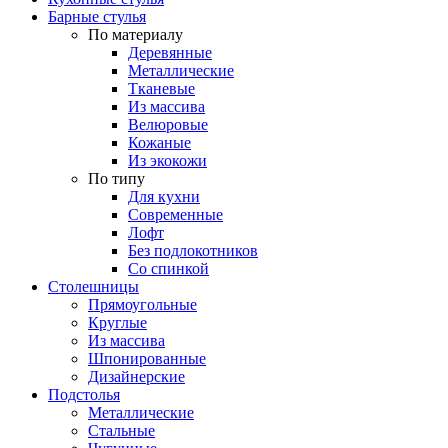
Барные стулья
По материалу
Деревянные
Металлические
Тканевые
Из массива
Велюровые
Кожаные
Из экокожи
По типу
Для кухни
Современные
Лофт
Без подлокотников
Со спинкой
Столешницы
Прямоугольные
Круглые
Из массива
Шпонированные
Дизайнерские
Подстолья
Металлические
Стальные