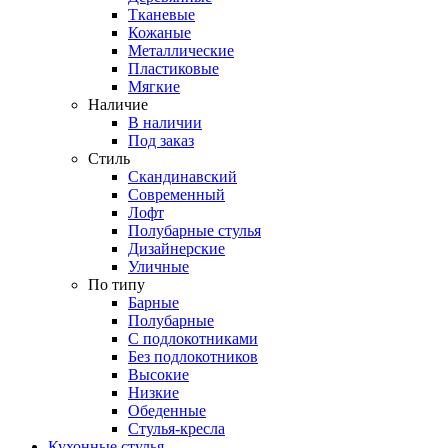
Тканевые
Кожаные
Металлические
Пластиковые
Мягкие
Наличие
В наличии
Под заказ
Стиль
Скандинавский
Современный
Лофт
Полубарные стулья
Дизайнерские
Уличные
По типу
Барные
Полубарные
С подлокотниками
Без подлокотников
Высокие
Низкие
Обеденные
Стулья-кресла
Кухонные стулья