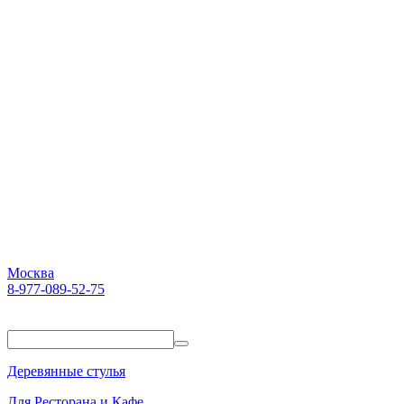
Москва
8-977-089-52-75
Пн-Пт. 10:00-18:00
Деревянные стулья
Для Ресторана и Кафе