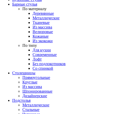
Барные стулья
По материалу
Деревянные
Металлические
Тканевые
Из массива
Велюровые
Кожаные
Из экокожи
По типу
Для кухни
Современные
Лофт
Без подлокотников
Со спинкой
Столешницы
Прямоугольные
Круглые
Из массива
Шпонированные
Дизайнерские
Подстолья
Металлические
Стальные