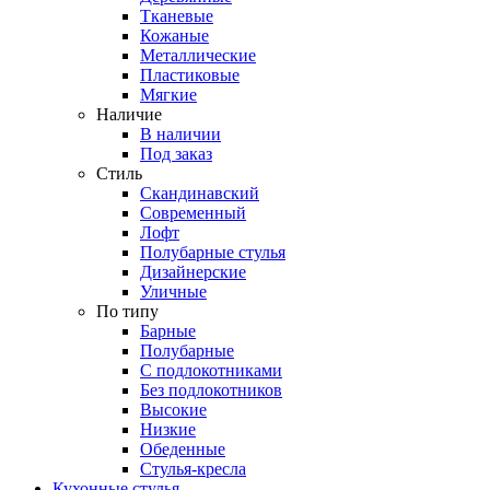
Тканевые
Кожаные
Металлические
Пластиковые
Мягкие
Наличие
В наличии
Под заказ
Стиль
Скандинавский
Современный
Лофт
Полубарные стулья
Дизайнерские
Уличные
По типу
Барные
Полубарные
С подлокотниками
Без подлокотников
Высокие
Низкие
Обеденные
Стулья-кресла
Кухонные стулья