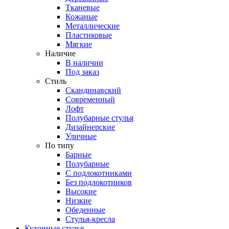
Тканевые
Кожаные
Металлические
Пластиковые
Мягкие
Наличие
В наличии
Под заказ
Стиль
Скандинавский
Современный
Лофт
Полубарные стулья
Дизайнерские
Уличные
По типу
Барные
Полубарные
С подлокотниками
Без подлокотников
Высокие
Низкие
Обеденные
Стулья-кресла
Кухонные стулья