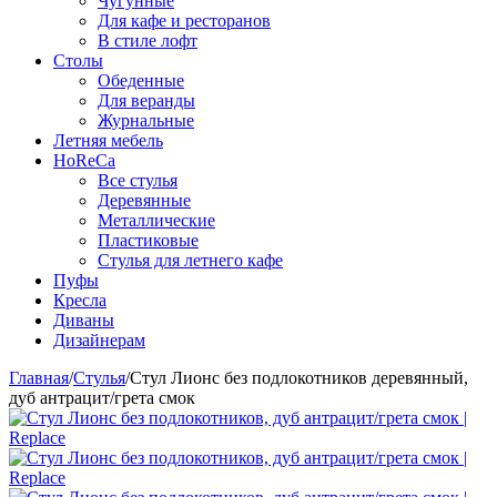
Чугунные
Для кафе и ресторанов
В стиле лофт
Столы
Обеденные
Для веранды
Журнальные
Летняя мебель
HoReCa
Все стулья
Деревянные
Металлические
Пластиковые
Стулья для летнего кафе
Пуфы
Кресла
Диваны
Дизайнерам
Главная
/
Стулья
/
Стул Лионс без подлокотников деревянный,
дуб антрацит/грета смок