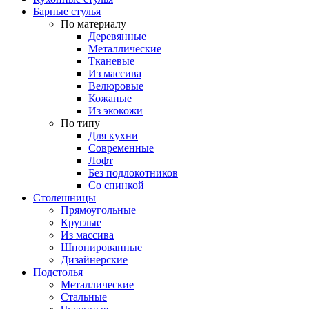
Барные стулья
По материалу
Деревянные
Металлические
Тканевые
Из массива
Велюровые
Кожаные
Из экокожи
По типу
Для кухни
Современные
Лофт
Без подлокотников
Со спинкой
Столешницы
Прямоугольные
Круглые
Из массива
Шпонированные
Дизайнерские
Подстолья
Металлические
Стальные