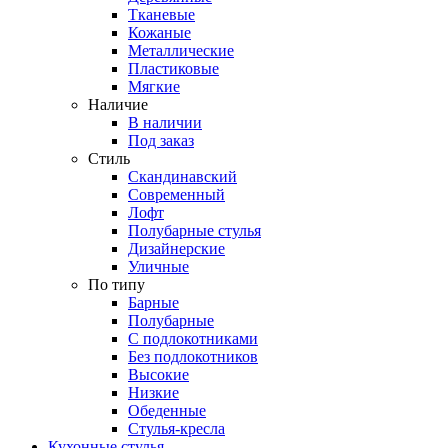
Тканевые
Кожаные
Металлические
Пластиковые
Мягкие
Наличие
В наличии
Под заказ
Стиль
Скандинавский
Современный
Лофт
Полубарные стулья
Дизайнерские
Уличные
По типу
Барные
Полубарные
С подлокотниками
Без подлокотников
Высокие
Низкие
Обеденные
Стулья-кресла
Кухонные стулья