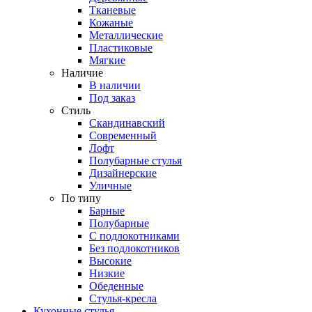
Тканевые
Кожаные
Металлические
Пластиковые
Мягкие
Наличие
В наличии
Под заказ
Стиль
Скандинавский
Современный
Лофт
Полубарные стулья
Дизайнерские
Уличные
По типу
Барные
Полубарные
С подлокотниками
Без подлокотников
Высокие
Низкие
Обеденные
Стулья-кресла
Кухонные стулья