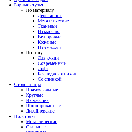
Барные стулья
По материалу
Деревянные
Металлические
Тканевые
Из массива
Велюровые
Кожаные
Из экокожи
По типу
Для кухни
Современные
Лофт
Без подлокотников
Со спинкой
Столешницы
Прямоугольные
Круглые
Из массива
Шпонированные
Дизайнерские
Подстолья
Металлические
Стальные