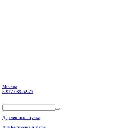
Москва
8-977-089-52-75
Пн-Пт. 10:00-18:00
Деревянные стулья
Для Ресторана и Кафе