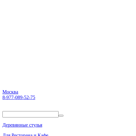
Москва
8-977-089-52-75
Пн-Пт. 10:00-18:00
Деревянные стулья
Для Ресторана и Кафе