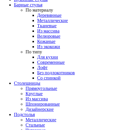
Барные стулья
По материалу
Деревянные
Металлические
Тканевые
Из массива
Велюровые
Кожаные
Из экокожи
По типу
Для кухни
Современные
Лофт
Без подлокотников
Со спинкой
Столешницы
Прямоугольные
Круглые
Из массива
Шпонированные
Дизайнерские
Подстолья
Металлические
Стальные