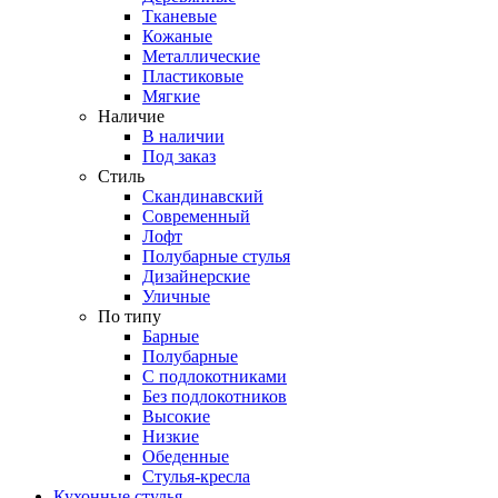
Тканевые
Кожаные
Металлические
Пластиковые
Мягкие
Наличие
В наличии
Под заказ
Стиль
Скандинавский
Современный
Лофт
Полубарные стулья
Дизайнерские
Уличные
По типу
Барные
Полубарные
С подлокотниками
Без подлокотников
Высокие
Низкие
Обеденные
Стулья-кресла
Кухонные стулья