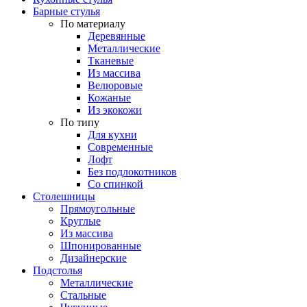
Барные стулья
По материалу
Деревянные
Металлические
Тканевые
Из массива
Велюровые
Кожаные
Из экокожи
По типу
Для кухни
Современные
Лофт
Без подлокотников
Со спинкой
Столешницы
Прямоугольные
Круглые
Из массива
Шпонированные
Дизайнерские
Подстолья
Металлические
Стальные