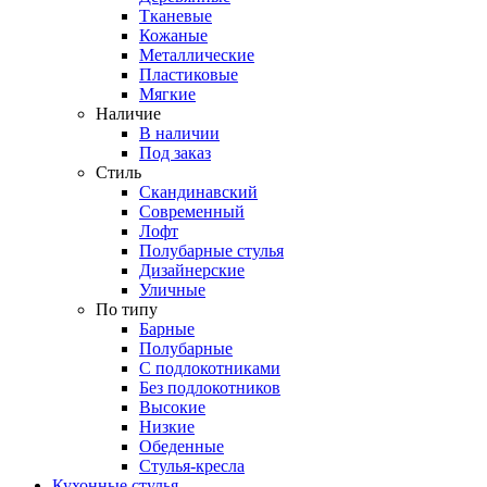
Тканевые
Кожаные
Металлические
Пластиковые
Мягкие
Наличие
В наличии
Под заказ
Стиль
Скандинавский
Современный
Лофт
Полубарные стулья
Дизайнерские
Уличные
По типу
Барные
Полубарные
С подлокотниками
Без подлокотников
Высокие
Низкие
Обеденные
Стулья-кресла
Кухонные стулья